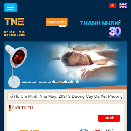
Toggle
navigation
 Chí Minh. Nhà Máy: 289T9 Đường Cây Da Xề, Phường Đông Hòa, Thà
GIỚI THIỆU
Tải về