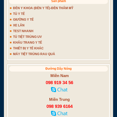
Sản phẩm
ĐÈN Y KHOA (ĐÈN Y TẾ)-ĐÈN THẨM MỸ
TỦ Y TẾ
GIƯỜNG Y TẾ
XE LĂN
TEST NHANH
TỦ TIỆT TRÙNG UV
KHẨU TRANG Y TẾ
THIẾT BỊ Y TẾ KHÁC
MÁY TIỆT TRÙNG RAU QUẢ
Đường Dây Nóng
Miền Nam
098 919 34 56
Miền Trung
098 939 6164