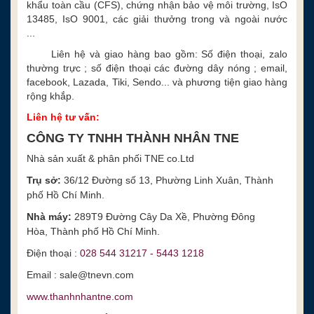
khẩu toàn cầu (CFS), chứng nhận bảo vệ môi trường, IsO
13485, IsO 9001, các giải thưởng trong và ngoài nước
...
Liên hệ và giao hàng bao gồm: Số điện thoại, zalo
thường trực ; số điện thoại các đường dây nóng ; email,
facebook, Lazada, Tiki, Sendo... và phương tiện giao hàng
rộng khắp.
Liên hệ tư vấn:
CÔNG TY TNHH THÀNH NHÂN TNE
Nhà sản xuất & phân phối TNE co.Ltd
Trụ sở:
36/12 Đường số 13, Phường Linh Xuân, Thành
phố Hồ Chí Minh.
Nhà máy:
289T9 Đường Cây Da Xề, Phường Đông
Hòa,
Thành phố Hồ Chí Minh.
Điện thoại :
028 544 31217 - 5443 1218
Email : sale@tnevn.com
www.thanhnhantne.com