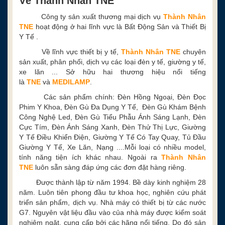
Về Thành Nhân TNE
Công ty sản xuất thương mại dịch vụ
Thành Nhân
TNE
hoạt động ở hai lĩnh vực là Bất Động Sản và Thiết Bị
Y Tế .
Về lĩnh vực thiết bị y tế,
Thành Nhân TNE
chuyên
sản xuất, phân phối, dịch vụ các loại đèn y tế, giường y tế,
xe lăn ... Sở hữu hai thương hiệu nổi tiếng
là
TNE
và
MEDILAMP
.
Các sản phẩm chính: Đèn Hồng Ngoại, Đèn Đọc
Phim Y Khoa, Đèn Gù Đa Dụng Y Tế, Đèn Gù Khám Bệnh
Công Nghệ Led, Đèn Gù Tiểu Phẫu Ánh Sáng Lạnh, Đèn
Cực Tím, Đèn Ánh Sáng Xanh, Đèn Thử Thị Lực, Giường
Y Tế Điều Khiển Điện, Giường Y Tế Có Tay Quay, Tủ Đầu
Giường Y Tế, Xe Lăn, Nạng ....Mỗi loại có nhiều model,
tính năng tiện ích khác nhau. Ngoài ra
Thành Nhân
TNE
luôn sẵn sàng đáp ứng các đơn đặt hàng riêng.
Được thành lập từ năm 1994. Bề dày kinh nghiệm 28
năm. Luôn tiên phong đầu tư khoa học, nghiên cứu phát
triển sản phẩm, dịch vụ. Nhà máy có thiết bị từ các nước
G7. Nguyên vật liệu đầu vào của nhà máy được kiểm soát
nghiêm ngặt, cung cấp bởi các hãng nổi tiếng. Do đó sản