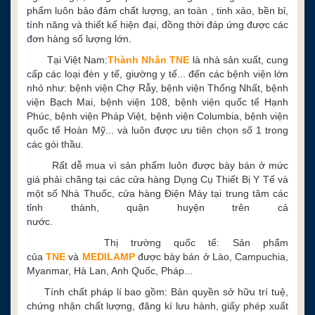
phẩm luôn bảo đảm chất lượng, an toàn , tinh xảo, bền bỉ,
tính năng và thiết kế hiện đại, đồng thời đáp ứng được các
đơn hàng số lượng lớn.
Tại Việt Nam:
Thành Nhân TNE
là nhà sản xuất, cung
cấp các loại đèn y tế, giường y tế... đến các bệnh viện lớn
nhỏ như: bệnh viện Chợ Rẫy, bệnh viện Thống Nhất, bệnh
viện Bạch Mai, bệnh viện 108, bệnh viện quốc tế Hạnh
Phúc, bệnh viện Pháp Việt, bệnh viện Columbia, bệnh viện
quốc tế Hoàn Mỹ... và luôn được ưu tiên chọn số 1 trong
các gói thầu.
Rất dễ mua vì sản phẩm luôn được bày bán ở mức
giá phải chăng tại các cửa hàng Dụng Cụ Thiết Bị Y Tế và
một số Nhà Thuốc, cửa hàng Điện Máy tại trung tâm các
tỉnh thành, quận huyện trên cả
nước.
Thị trường quốc tế: Sản phẩm
của
TNE
và
MEDILAMP
được bày bán ở Lào, Campuchia,
Myanmar, Hà Lan, Anh Quốc, Pháp...
Tính chất pháp lí bao gồm: Bản quyền sở hữu trí tuệ,
chứng nhận chất lượng, đăng kí lưu hành, giấy phép xuất