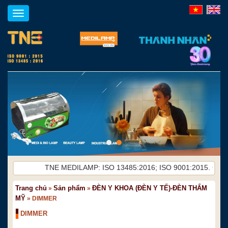
Toggle
navigation
TNE MEDILAMP: ISO 13485:2016; ISO 9001:2015. Chuyên sả
Trang chủ
Sản phẩm
ĐÈN Y KHOA (ĐÈN Y TẾ)-ĐÈN THẨM
»
»
MỸ
»
DIMMER
DIMMER