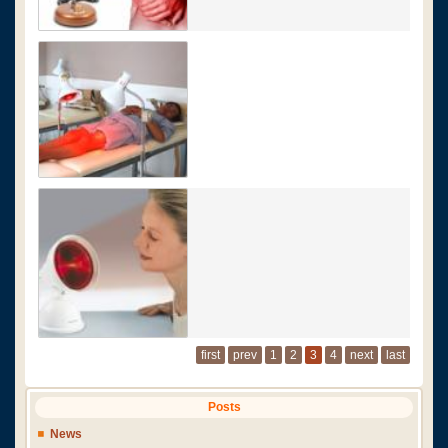
first
prev
1
2
3
4
next
last
Posts
News