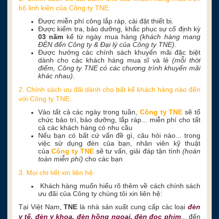
bộ linh kiện của Công ty TNE:
Được miễn phí công lắp ráp, cài đặt thiết bị.
Được kiểm tra, bảo dưỡng, khắc phục sự cố định kỳ
03 năm
kể từ ngày mua hàng
(khách hàng mang
ĐÈN đến Công ty & Đại lý của Công ty TNE)
.
Được hưởng các chính sách khuyến mãi đặc biệt
dành cho các khách hàng mua sĩ và lẻ
(mỗi thời
điểm, Công ty TNE có các chương trình khuyến mãi
khác nhau)
.
2. Chính sách ưu đãi dành cho bất kể khách hàng nào đến
với Công ty TNE:
Vào tất cả các ngày trong tuần,
Công ty TNE
sẽ tổ
chức bảo trì, bảo dưỡng, lắp ráp... miễn phí cho tất
cả các khách hàng có nhu cầu
Nếu bạn có bất cứ vấn đề gì, câu hỏi nào... trong
việc sử dụng đèn của bạn, nhân viên kỹ thuật
của
Công ty TNE
sẽ tư vấn, giải đáp tận tình
(hoàn
toàn miễn phí)
cho các bạn
3. Mọi chi tiết xin liên hệ:
Khách hàng muốn hiểu rõ thêm về cách chính sách
ưu đãi của Công ty chúng tôi xin liên hệ:
Tại Việt Nam,
TNE
là nhà sản xuất cung cấp các loại
đèn
y tế
,
đèn y khoa
,
đèn hồng ngoại
,
đèn đọc phim
,.. đến