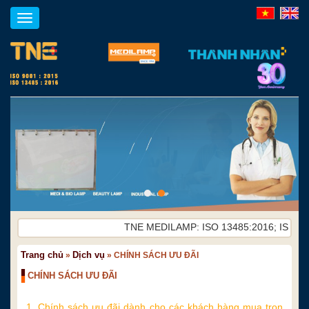
Toggle
navigation
TNE MEDILAMP: ISO 13485:2016; ISO 9001:
Trang chủ
Dịch vụ
»
»
CHÍNH SÁCH ƯU ĐÃI
CHÍNH SÁCH ƯU ĐÃI
1. Chính sách ưu đãi dành cho các khách hàng mua trọn