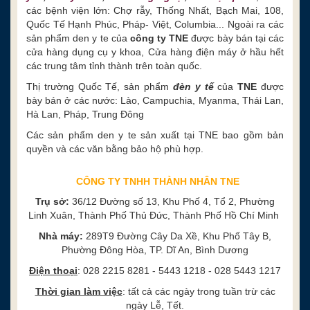
các bệnh viện lớn: Chợ rẫy, Thống Nhất, Bạch Mai, 108,
Quốc Tế Hạnh Phúc, Pháp- Việt, Columbia... Ngoài ra các
sản phẩm den y te của
công ty TNE
được bày bán tại các
cửa hàng dụng cụ y khoa, Cửa hàng điện máy ở hầu hết
các trung tâm tỉnh thành trên toàn quốc.
Thị trường Quốc Tế, sản phẩm
đèn y tế
của
TNE
được
bày bán ở các nước: Lào, Campuchia, Myanma, Thái Lan,
Hà Lan, Pháp, Trung Đông
Các sản phẩm den y te sản xuất tại TNE bao gồm bản
quyền và các văn bằng bảo hộ phù hợp.
CÔNG TY TNHH THÀNH NHÂN TNE
Trụ sở:
36/12 Đường số 13, Khu Phố 4, Tổ 2, Phường
Linh Xuân, Thành Phố Thủ Đức, Thành Phố Hồ Chí Minh
Nhà máy:
289T9 Đường Cây Da Xề, Khu Phố Tây B,
Phường Đông Hòa, TP. Dĩ An, Bình Dương
Điện thoại
: 028 2215 8281 - 5443 1218 - 028 5443 1217
Thời gian làm việc
: tất cả các ngày trong tuần trừ các
ngày Lễ, Tết.