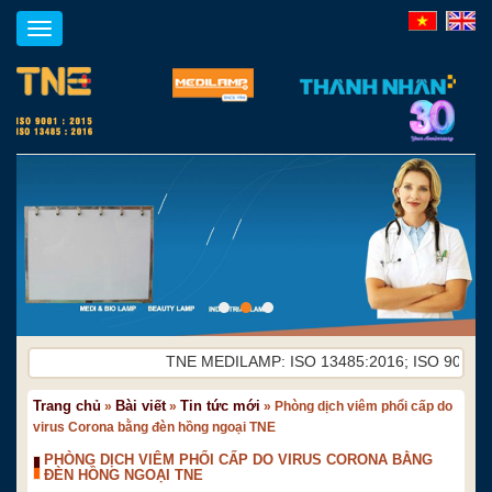
Toggle
navigation
TNE MEDILAMP: ISO 13485:2016; ISO 9001:2015.
Trang chủ
Bài viết
Tin tức mới
»
»
»
Phòng dịch viêm phổi cấp do
virus Corona bằng đèn hồng ngoại TNE
PHÒNG DỊCH VIÊM PHỔI CẤP DO VIRUS CORONA BẰNG
ĐÈN HỒNG NGOẠI TNE